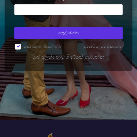
ඇතුල් වෙන්න
මාව මතක තියාගන්න
මුරපදය නැවත සකසන්න
ඔබ අලුත්ද
නව ගිණුමක් අරඹන්න