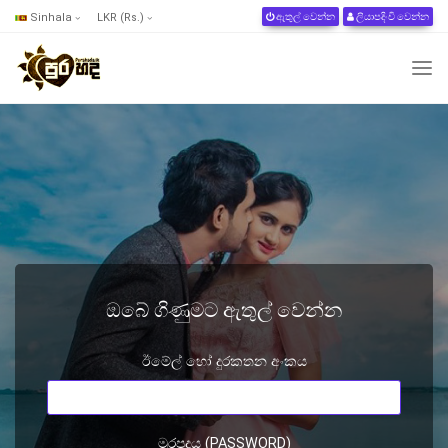
Sinhala
LKR (Rs.)
ඇතුල් වෙන්න
ලියාපදිංචි වෙන්න
ඔබේ ගිණුමට ඇතුල් වෙන්න
ඊමේල් හෝ දුරකතන අංකය
මුරපදය (PASSWORD)