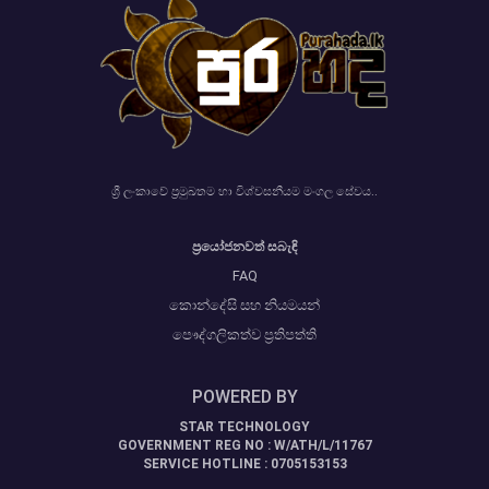
ශ්‍රී ලංකාවේ ප්‍රමුඛතම හා විශ්වසනීයම මංගල සේවය..
ප්‍රයෝජනවත් සබැඳි
FAQ
කොන්දේසි සහ නියමයන්
පෞද්ගලිකත්ව ප්‍රතිපත්ති
POWERED BY
STAR TECHNOLOGY
GOVERNMENT REG NO : W/ATH/L/11767
SERVICE HOTLINE : 0705153153