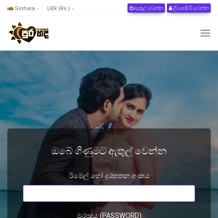
Sinhala
LKR (Rs.)
ඇතුල් වෙන්න
ලියාපදිංචි වෙන්න
ඔබේ ගිණුමට ඇතුල් වෙන්න
ඊමේල් හෝ දුරකතන අංකය
මුරපදය (PASSWORD)