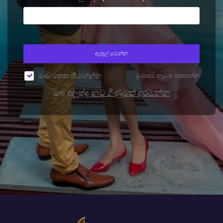
ඇතුල් වෙන්න
මාව මතක තියාගන්න
මුරපදය නැවත සකසන්න
ඔබ අලුත්ද
නව ගිණුමක් අරඹන්න