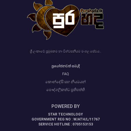
ශ්‍රී ලංකාවේ ප්‍රමුඛතම හා විශ්වසනීයම මංගල සේවය..
ප්‍රයෝජනවත් සබැඳි
FAQ
කොන්දේසි සහ නියමයන්
පෞද්ගලිකත්ව ප්‍රතිපත්ති
POWERED BY
STAR TECHNOLOGY
GOVERNMENT REG NO : W/ATH/L/11767
SERVICE HOTLINE : 0705153153