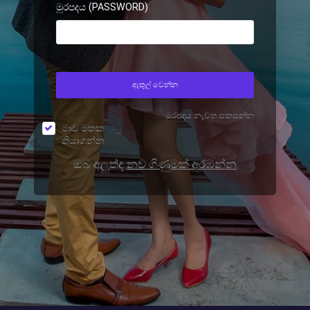
මුරපදය (PASSWORD)
ඇතුල් වෙන්න
මුරපදය නැවත සකසන්න
මාව මතක
තියාගන්න
ඔබ අලුත්ද
නව ගිණුමක් අරඹන්න