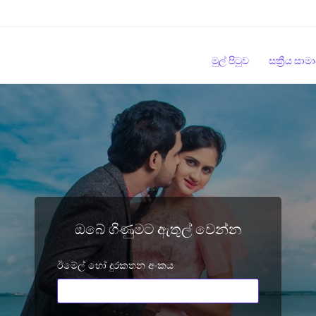
මුල් පිටුව
සක්‍රීය සා
ඔබේ ගිණුමට ඇතුල් වෙන්න
ඊමේල් හෝ දුරකතන අංකය