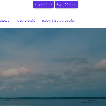
ඇතුල් වෙන්න
ලියාපදිංචි වෙන්න
මාජිකයන්
ප්‍රමුඛ පැකේජ
අපිව සම්බන්ද කරගන්න