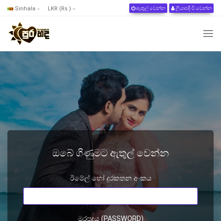
Sinhala
LKR (Rs.)
ඇතුල් වෙන්න
ලියාපදිංචි වෙන්න
ඔබේ ගිණුමට ඇතුල් වෙන්න
ඊමේල් හෝ දුරකතන අංකය
මුරපදය (PASSWORD)