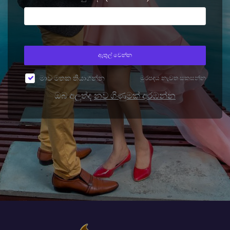
ඇතුල් වෙන්න
මාව මතක තියාගන්න
මුරපදය නැවත සකසන්න
ඔබ අලුත්ද
නව ගිණුමක් අරඹන්න