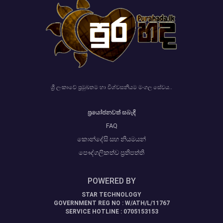
ශ්‍රී ලංකාවේ ප්‍රමුඛතම හා විශ්වසනීයම මංගල සේවය..
ප්‍රයෝජනවත් සබැඳි
FAQ
කොන්දේසි සහ නියමයන්
පෞද්ගලිකත්ව ප්‍රතිපත්ති
POWERED BY
STAR TECHNOLOGY
GOVERNMENT REG NO : W/ATH/L/11767
SERVICE HOTLINE : 0705153153