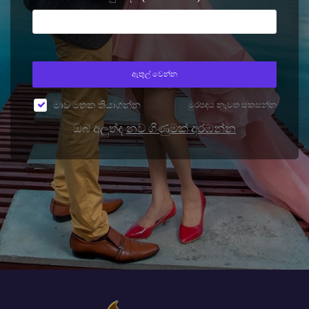
ඇතුල් වෙන්න
මාව මතක තියාගන්න
මුරපදය නැවත සකසන්න
ඔබ අලුත්ද
නව ගිණුමක් අරඹන්න