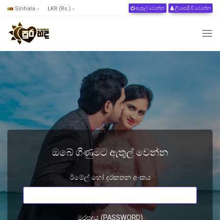
Sinhala
LKR (Rs.)
ඇතුල් වෙන්න
ලියාපදිංචි වෙන්න
ඔබේ ගිණුමට ඇතුල් වෙන්න
ඊමේල් හෝ දුරකතන අංකය
මුරපදය (PASSWORD)