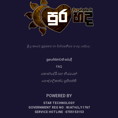
ශ්‍රී ලංකාවේ ප්‍රමුඛතම හා විශ්වසනීයම මංගල සේවය..
ප්‍රයෝජනවත් සබැඳි
FAQ
කොන්දේසි සහ නියමයන්
පෞද්ගලිකත්ව ප්‍රතිපත්ති
POWERED BY
STAR TECHNOLOGY
GOVERNMENT REG NO : W/ATH/L/11767
SERVICE HOTLINE : 0705153153