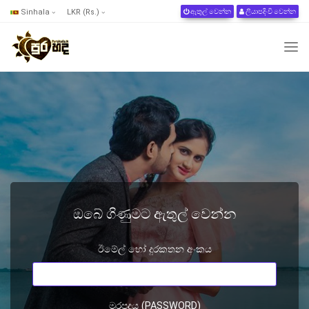
Sinhala
LKR (Rs.)
ඇතුල් වෙන්න
ලියාපදිංචි වෙන්න
ඔබේ ගිණුමට ඇතුල් වෙන්න
ඊමේල් හෝ දුරකතන අංකය
මුරපදය (PASSWORD)