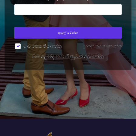
ඇතුල් වෙන්න
මාව මතක තියාගන්න
මුරපදය නැවත සකසන්න
ඔබ අලුත්ද
නව ගිණුමක් අරඹන්න