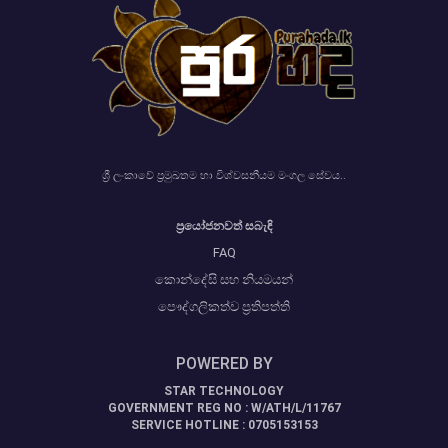
ශ්‍රී ලංකාවේ ප්‍රමුඛතම හා විශ්වසනීයම මංගල සේවය..
ප්‍රයෝජනවත් සබැඳි
FAQ
කොන්දේසි සහ නියමයන්
පෞද්ගලිකත්ව ප්‍රතිපත්ති
POWERED BY
STAR TECHNOLOGY
GOVERNMENT REG NO : W/ATH/L/11767
SERVICE HOTLINE : 0705153153