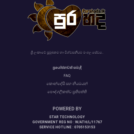
ශ්‍රී ලංකාවේ ප්‍රමුඛතම හා විශ්වසනීයම මංගල සේවය..
ප්‍රයෝජනවත් සබැඳි
FAQ
කොන්දේසි සහ නියමයන්
පෞද්ගලිකත්ව ප්‍රතිපත්ති
POWERED BY
STAR TECHNOLOGY
GOVERNMENT REG NO : W/ATH/L/11767
SERVICE HOTLINE : 0705153153