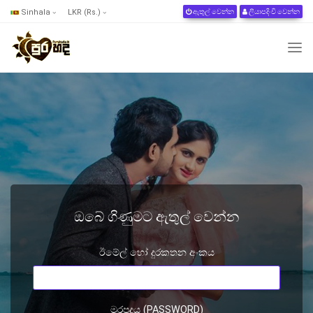
Sinhala
LKR (Rs.)
ඇතුල් වෙන්න
ලියාපදිංචි වෙන්න
ඔබේ ගිණුමට ඇතුල් වෙන්න
ඊමේල් හෝ දුරකතන අංකය
මුරපදය (PASSWORD)