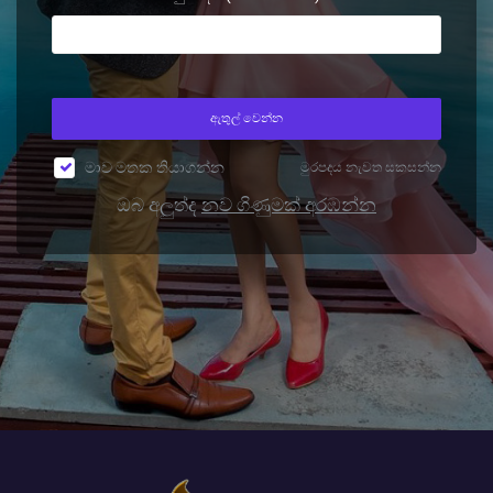
ඇතුල් වෙන්න
මාව මතක තියාගන්න
මුරපදය නැවත සකසන්න
ඔබ අලුත්ද
නව ගිණුමක් අරඹන්න