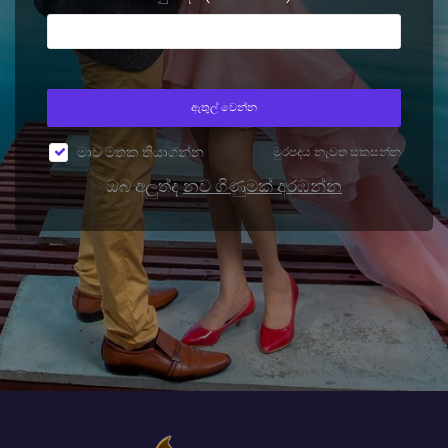
ඇතුල් වෙන්න
මාව මතක තියාගන්න
මුරපදය නැවත සකසන්න
ඔබ අලුත්ද
නව ගිණුමක් අරඹන්න