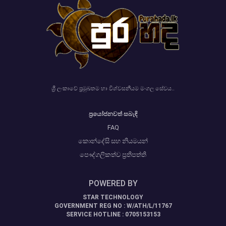
ශ්‍රී ලංකාවේ ප්‍රමුඛතම හා විශ්වසනීයම මංගල සේවය..
ප්‍රයෝජනවත් සබැඳි
FAQ
කොන්දේසි සහ නියමයන්
පෞද්ගලිකත්ව ප්‍රතිපත්ති
POWERED BY
STAR TECHNOLOGY
GOVERNMENT REG NO : W/ATH/L/11767
SERVICE HOTLINE : 0705153153