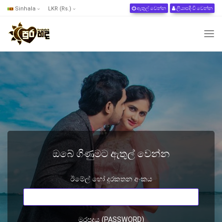
Sinhala
LKR (Rs.)
ඇතුල් වෙන්න
ලියාපදිංචි වෙන්න
ඔබේ ගිණුමට ඇතුල් වෙන්න
ඊමේල් හෝ දුරකතන අංකය
මුරපදය (PASSWORD)