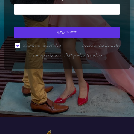
ඇතුල් වෙන්න
මාව මතක තියාගන්න
මුරපදය නැවත සකසන්න
ඔබ අලුත්ද
නව ගිණුමක් අරඹන්න