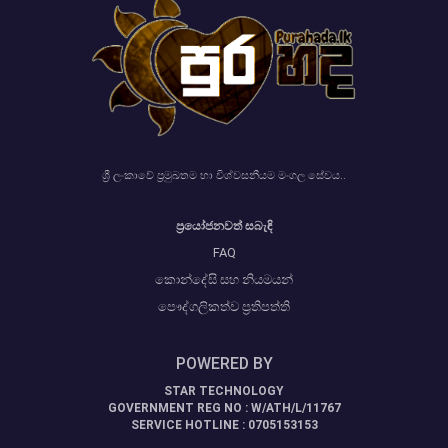
ශ්‍රී ලංකාවේ ප්‍රමුඛතම හා විශ්වසනීයම මංගල සේවය..
ප්‍රයෝජනවත් සබැඳි
FAQ
කොන්දේසි සහ නියමයන්
පෞද්ගලිකත්ව ප්‍රතිපත්ති
POWERED BY
STAR TECHNOLOGY
GOVERNMENT REG NO : W/ATH/L/11767
SERVICE HOTLINE : 0705153153