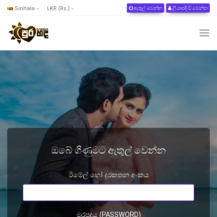
Sinhala
LKR (Rs.)
ඇතුල් වෙන්න
ලියාපදිංචි වෙන්න
ඔබේ ගිණුමට ඇතුල් වෙන්න
ඊමේල් හෝ දුරකතන අංකය
මුරපදය (PASSWORD)