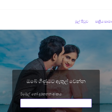
මුල් පිටුව
සක්‍රීය සා
ඔබේ ගිණුමට ඇතුල් වෙන්න
ඊමේල් හෝ දුරකතන අංකය