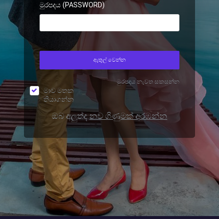
මුරපදය (PASSWORD)
ඇතුල් වෙන්න
මුරපදය නැවත සකසන්න
මාව මතක
තියාගන්න
ඔබ අලුත්ද
නව ගිණුමක් අරඹන්න