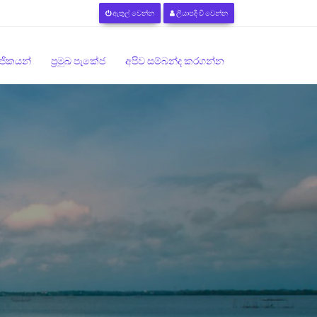
ඇතුල් වෙන්න
ලියාපදිංචි වෙන්න
මාජිකයන්
ප්‍රමුඛ පැකේජ
අපිව සම්බන්ද කරගන්න