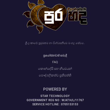
ශ්‍රී ලංකාවේ ප්‍රමුඛතම හා විශ්වසනීයම මංගල සේවය..
ප්‍රයෝජනවත් සබැඳි
FAQ
කොන්දේසි සහ නියමයන්
පෞද්ගලිකත්ව ප්‍රතිපත්ති
POWERED BY
STAR TECHNOLOGY
GOVERNMENT REG NO : W/ATH/L/11767
SERVICE HOTLINE : 0705153153