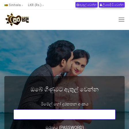
Sinhala
LKR (Rs.)
ඇතුල් වෙන්න
ලියාපදිංචි වෙන්න
ඔබේ ගිණුමට ඇතුල් වෙන්න
ඊමේල් හෝ දුරකතන අංකය
මුරපදය (PASSWORD)