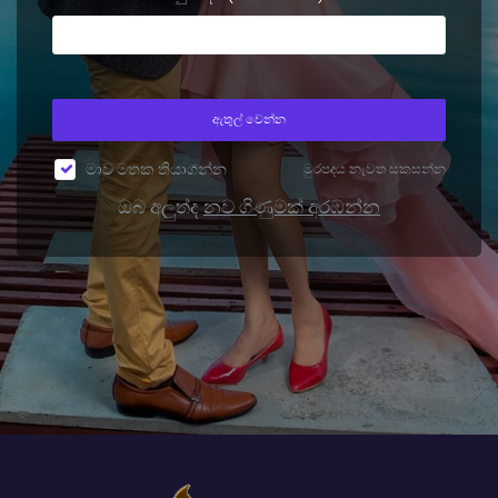
ඇතුල් වෙන්න
මාව මතක තියාගන්න
මුරපදය නැවත සකසන්න
ඔබ අලුත්ද
නව ගිණුමක් අරඹන්න