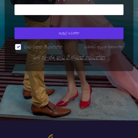
ඇතුල් වෙන්න
මාව මතක තියාගන්න
මුරපදය නැවත සකසන්න
ඔබ අලුත්ද
නව ගිණුමක් අරඹන්න