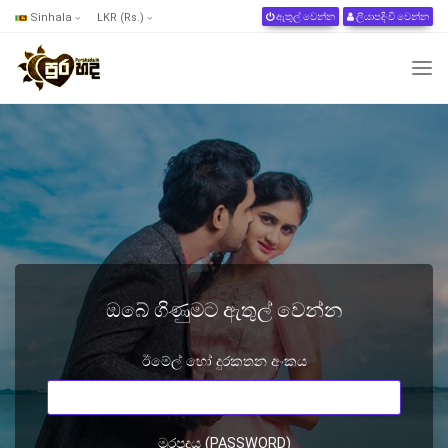
Sinhala
LKR (Rs.)
ඇතුල් වෙන්න
ලියාපදිංචි වෙන්න
ඔබේ ගිණුමට ඇතුල් වෙන්න
ඊමේල් හෝ දුරකතන අංකය
මුරපදය (PASSWORD)