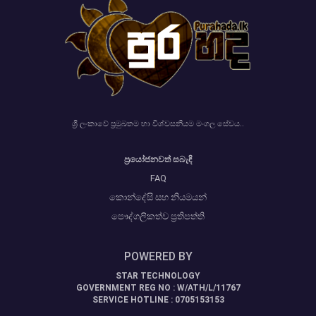
ශ්‍රී ලංකාවේ ප්‍රමුඛතම හා විශ්වසනීයම මංගල සේවය..
ප්‍රයෝජනවත් සබැඳි
FAQ
කොන්දේසි සහ නියමයන්
පෞද්ගලිකත්ව ප්‍රතිපත්ති
POWERED BY
STAR TECHNOLOGY
GOVERNMENT REG NO : W/ATH/L/11767
SERVICE HOTLINE : 0705153153