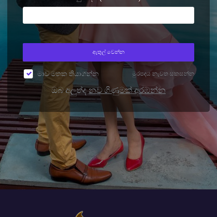
ඇතුල් වෙන්න
මාව මතක තියාගන්න
මුරපදය නැවත සකසන්න
ඔබ අලුත්ද
නව ගිණුමක් අරඹන්න