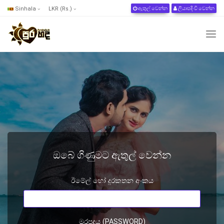
Sinhala
LKR (Rs.)
ඇතුල් වෙන්න
ලියාපදිංචි වෙන්න
ඔබේ ගිණුමට ඇතුල් වෙන්න
ඊමේල් හෝ දුරකතන අංකය
මුරපදය (PASSWORD)