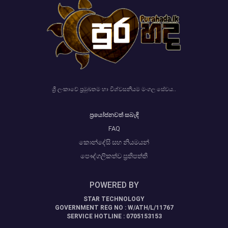
ශ්‍රී ලංකාවේ ප්‍රමුඛතම හා විශ්වසනීයම මංගල සේවය..
ප්‍රයෝජනවත් සබැඳි
FAQ
කොන්දේසි සහ නියමයන්
පෞද්ගලිකත්ව ප්‍රතිපත්ති
POWERED BY
STAR TECHNOLOGY
GOVERNMENT REG NO : W/ATH/L/11767
SERVICE HOTLINE : 0705153153