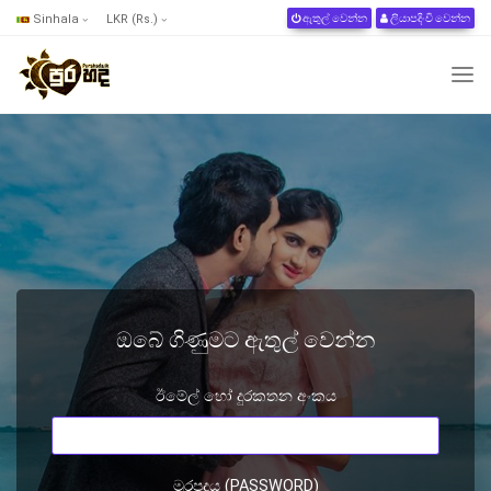
Sinhala
LKR (Rs.)
ඇතුල් වෙන්න
ලියාපදිංචි වෙන්න
ඔබේ ගිණුමට ඇතුල් වෙන්න
ඊමේල් හෝ දුරකතන අංකය
මුරපදය (PASSWORD)