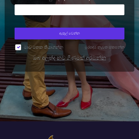
ඇතුල් වෙන්න
මාව මතක තියාගන්න
මුරපදය නැවත සකසන්න
ඔබ අලුත්ද
නව ගිණුමක් අරඹන්න