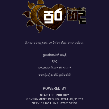
ශ්‍රී ලංකාවේ ප්‍රමුඛතම හා විශ්වසනීයම මංගල සේවය..
ප්‍රයෝජනවත් සබැඳි
FAQ
කොන්දේසි සහ නියමයන්
පෞද්ගලිකත්ව ප්‍රතිපත්ති
POWERED BY
STAR TECHNOLOGY
GOVERNMENT REG NO : W/ATH/L/11767
SERVICE HOTLINE : 0705153153