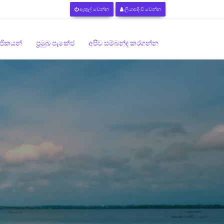
ඇතුල් වෙන්න
ලියාපදිංචි වෙන්න
මාජිකයන්
ප්‍රමුඛ පැකේජ
අපිව සම්බන්ද කරගන්න