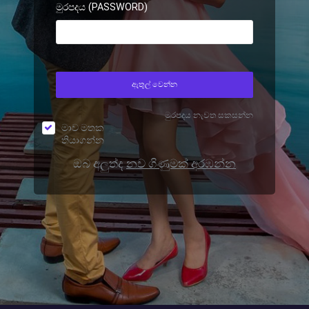
මුරපදය (PASSWORD)
ඇතුල් වෙන්න
මුරපදය නැවත සකසන්න
මාව මතක
තියාගන්න
ඔබ අලුත්ද
නව ගිණුමක් අරඹන්න