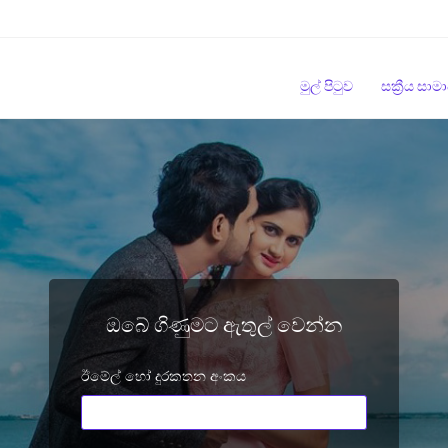
මුල් පිටුව
සක්‍රීය සා
ඔබේ ගිණුමට ඇතුල් වෙන්න
ඊමේල් හෝ දුරකතන අංකය