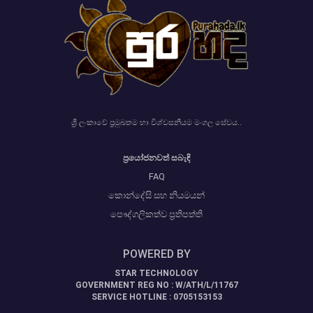
ශ්‍රී ලංකාවේ ප්‍රමුඛතම හා විශ්වසනීයම මංගල සේවය..
ප්‍රයෝජනවත් සබැඳි
FAQ
කොන්දේසි සහ නියමයන්
පෞද්ගලිකත්ව ප්‍රතිපත්ති
POWERED BY
STAR TECHNOLOGY
GOVERNMENT REG NO : W/ATH/L/11767
SERVICE HOTLINE : 0705153153