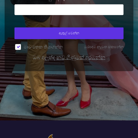
ඇතුල් වෙන්න
මාව මතක තියාගන්න
මුරපදය නැවත සකසන්න
ඔබ අලුත්ද
නව ගිණුමක් අරඹන්න