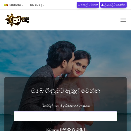
Sinhala
LKR (Rs.)
ඇතුල් වෙන්න
ලියාපදිංචි වෙන්න
ඔබේ ගිණුමට ඇතුල් වෙන්න
ඊමේල් හෝ දුරකතන අංකය
මුරපදය (PASSWORD)